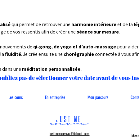
isé 
qui permet de retrouver une 
harmonie intérieure 
et de la 
lé
ge de vos ressentis afin de créer une 
séance sur mesure
.
 mouvements de 
qi-gong, de yoga et d’auto-massage 
pour aider 
la 
fluidité
. Je crée ensuite une 
chorégraphie 
connectée à vous af
de dans une 
méditation personnalisée.
oubliez pas de sélectionner votre date avant de vous in
Les cours
En entreprise
Mon parcours
Cont
justinenouveau@icloud.com
Ment