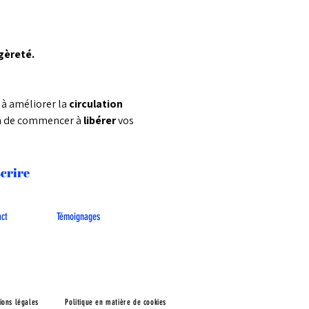
gèreté.
à améliorer la 
circulation 
in de commencer à 
libérer 
vos 
scrire
act
Témoignages
ions légales
Politique en matière de cookies