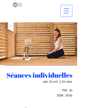
Séances individuelles
ven. 31 oct.
  |  
En visio
70€ : 1h
105€ : 1h30