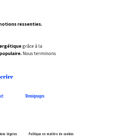
́motions ressenties.
ergétique 
grâce à la 
opulaire. 
Nous terminons 
scrire
act
Témoignages
ions légales
Politique en matière de cookies