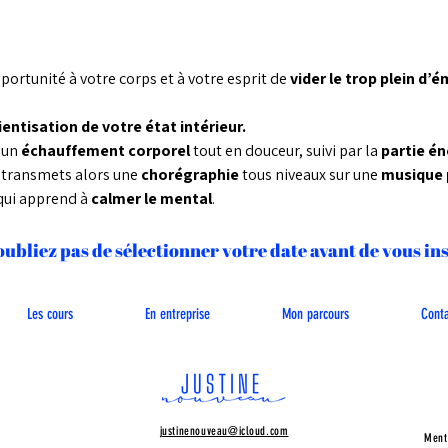
rtunité à votre corps et à votre esprit de 
vider le trop plein d’e
entisation de votre état intérieur. 
 un 
échauffement corporel 
tout en douceur, suivi par la 
partie én
 transmets alors une 
chorégraphie 
tous niveaux sur une 
musique p
qui apprend à 
calmer le mental
.
oubliez pas de sélectionner votre date avant de vous in
Les cours
En entreprise
Mon parcours
Cont
justinenouveau@icloud.com
Ment